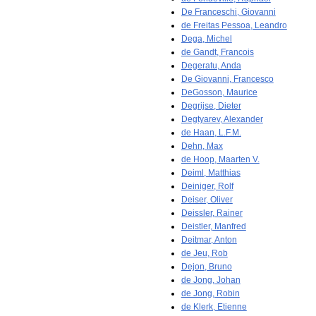
De Franceschi, Giovanni
de Freitas Pessoa, Leandro
Dega, Michel
de Gandt, Francois
Degeratu, Anda
De Giovanni, Francesco
DeGosson, Maurice
Degrijse, Dieter
Degtyarev, Alexander
de Haan, L.F.M.
Dehn, Max
de Hoop, Maarten V.
Deiml, Matthias
Deiniger, Rolf
Deiser, Oliver
Deissler, Rainer
Deistler, Manfred
Deitmar, Anton
de Jeu, Rob
Dejon, Bruno
de Jong, Johan
de Jong, Robin
de Klerk, Etienne