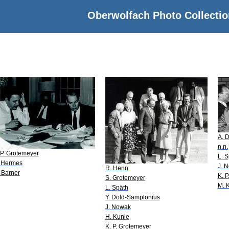
Oberwolfach Photo Collectio
A. 
n.n.
 P. Grotemeyer
L. 
 Hermes
J. 
R. Henn
 Barner
K. 
S. Grotemeyer
M. 
L. Späth
Y. Dold-Samplonius
J. Nowak
H. Kunle
K. P. Grotemeyer