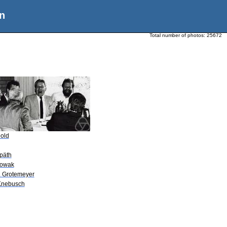
n
Total number of photos:
25672
Dold
Späth
Nowak
P. Grotemeyer
Knebusch