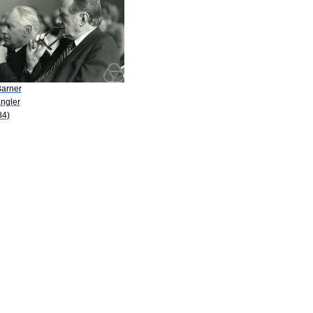
Barner
Engler
84)