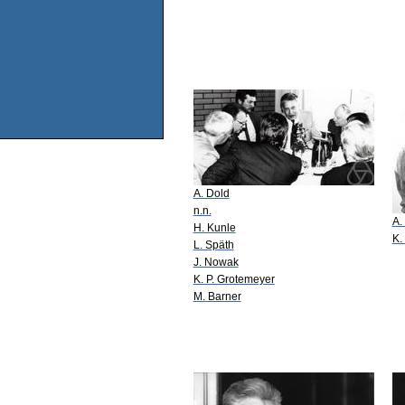
A. Dold
n.n.
A.
H. Kunle
K.
L. Späth
J. Nowak
K. P. Grotemeyer
M. Barner