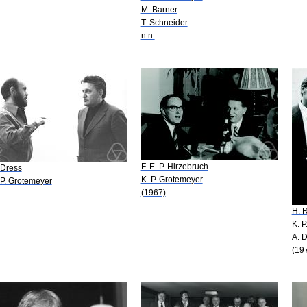
M. Barner
T. Schneider
n.n.
F. E. P. Hirzebruch
 Dress
K. P. Grotemeyer
 P. Grotemeyer
(1967)
H. 
K. 
A. 
(19