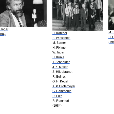
 Jäger
M. 
H. Karcher
984)
H. 
B. Winscheid
(19
M. Barner
H. Föllmer
W. Jäger
H. Kunle
T. Schneider
J. K. Moser
S. Hildebrandt
R. Bulirsch
O. H. Kegel
K. P. Grotemeyer
G. Hämmerlin
R. Lutz
R. Remmert
(1984)