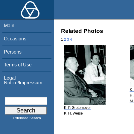
Main
Related Photos
Occasions
1
2
3
4
Persons
Terms of Use
Legal
Notice/Impressum
K.
H.
M.
K. P. Grotemeyer
K. H. Weise
Extended Search