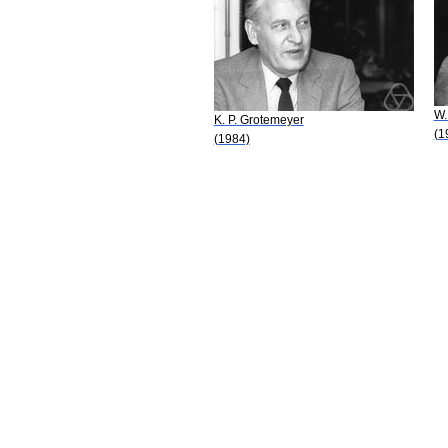
W.
K. P. Grotemeyer
(1
(1984)