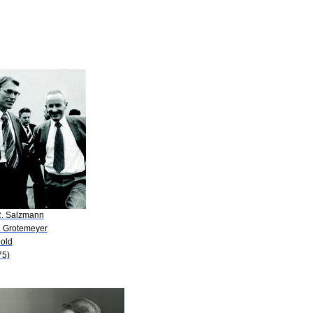
R. Salzmann
P. Grotemeyer
Dold
75)