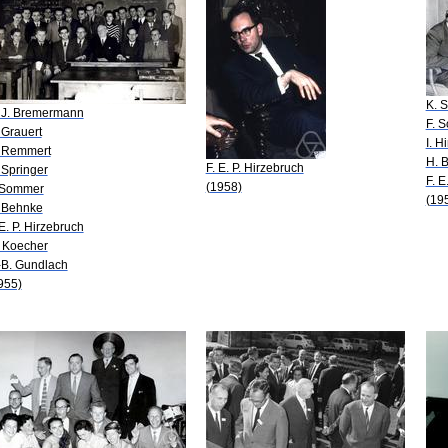
K. S
 J. Bremermann
F. 
 Grauert
I. H
 Remmert
H. 
F. E. P. Hirzebruch
 Springer
F. E
(1958)
 Sommer
(19
 Behnke
 E. P. Hirzebruch
 Koecher
-B. Gundlach
955)