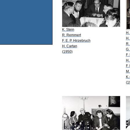
K. Stein
H.
R. Remmert
H.
F. E. P. Hirzebruch
R.
H. Cartan
G.
(1950)
F.
H.
F.
M.
K.
(1