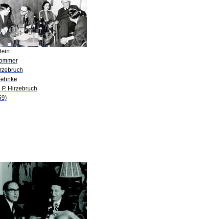
tein
Sommer
irzebruch
Behnke
. P. Hirzebruch
59)