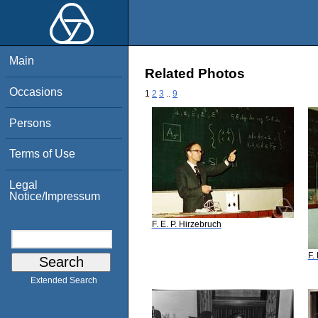
Main
Related Photos
Occasions
1
2
3
..
9
Persons
Terms of Use
Legal
Notice/Impressum
F. E. P. Hirzebruch
F.
Extended Search