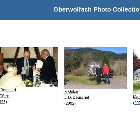
Oberwolfach Photo Collectio
 Remmert
F. Götze
 Götze
Math
J. D. Deuschel
996)
(20
(2002)