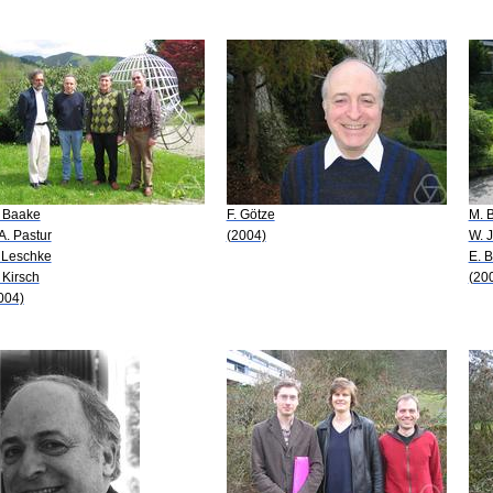
 Baake
F. Götze
M. 
 A. Pastur
(2004)
W. 
 Leschke
E. 
 Kirsch
(20
004)