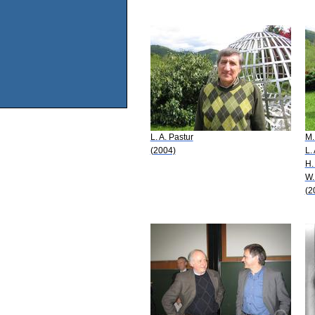
L. A. Pastur
M.
(2004)
L.
H.
W.
(2