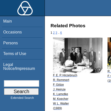
Main
Related Photos
Occasions
1
2
3
..
6
Persons
Terms of Use
Legal
Notice/Impressum
R.
F. E. P. Hirzebruch
F.
R. Remmert
(1
F. Götze
J. Heinze
K. Lamotke
Extended Search
M. Koecher
W. L. Walter
(1989)