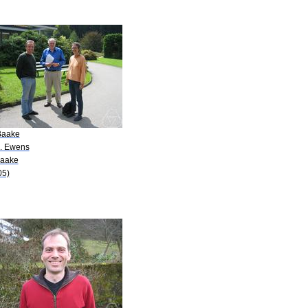
Baake
J. Ewens
Baake
05)