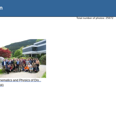
n
Total number of photos:
25672
ematics and Physics of Dis...
04)