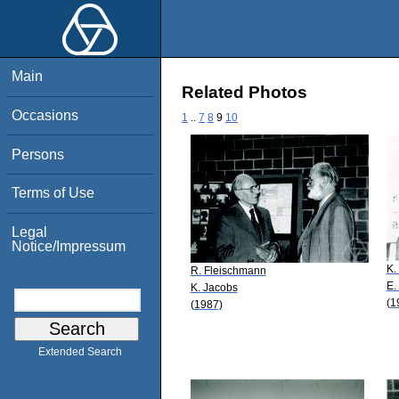
Main
Related Photos
Occasions
1
..
7
8
9
10
Persons
Terms of Use
Legal
Notice/Impressum
K.
R. Fleischmann
E.
K. Jacobs
(1
(1987)
Extended Search