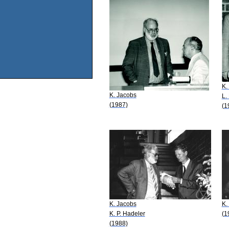
K.
K. Jacobs
L.
(1987)
(1
K. Jacobs
K.
K. P. Hadeler
(1
(1988)