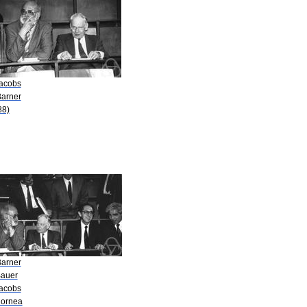
Jacobs
Barner
88)
Barner
Bauer
Jacobs
Cornea