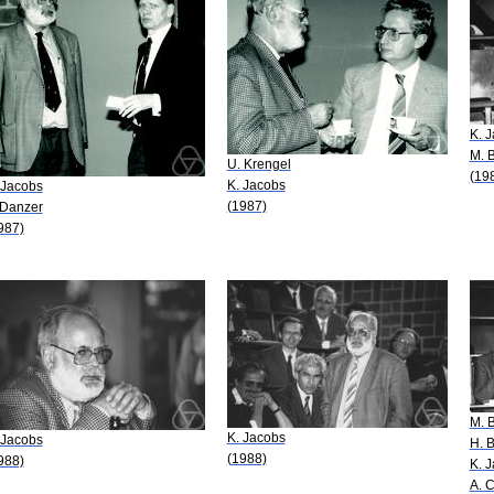
K. 
M. 
U. Krengel
(19
K. Jacobs
 Jacobs
(1987)
 Danzer
987)
M. 
K. Jacobs
 Jacobs
H. 
(1988)
988)
K. 
A. 