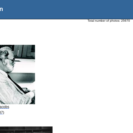
n
Total number of photos:
25670
Jacobs
87)