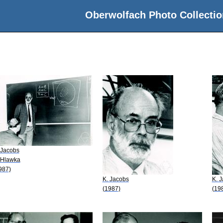
Oberwolfach Photo Collectio
 Jacobs
 Hlawka
987)
K. Jacobs
K. 
(1987)
(19