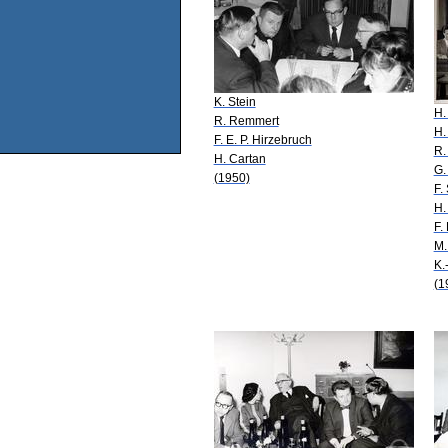
K. Stein
H.
R. Remmert
H.
F. E. P. Hirzebruch
R.
H. Cartan
G.
(1950)
F.
H.
F.
M.
K.
(1