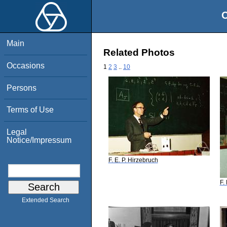
O
Main
Related Photos
Occasions
1
2
3
..
10
Persons
Terms of Use
Legal
Notice/Impressum
F. E. P. Hirzebruch
F.
Extended Search