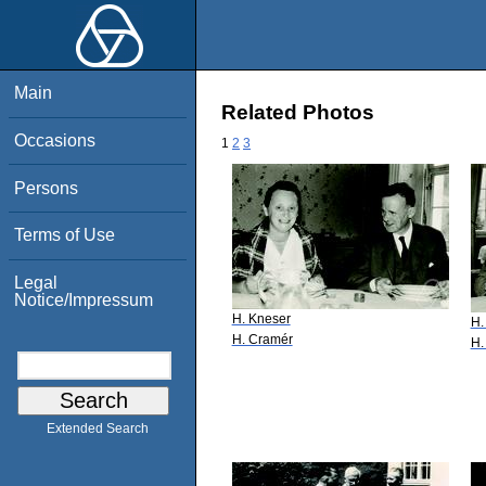
Main
Related Photos
Occasions
1
2
3
Persons
Terms of Use
Legal
Notice/Impressum
H. Kneser
H.
H. Cramér
H.
Extended Search