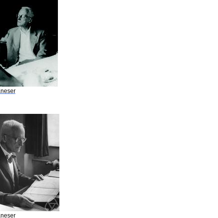
Kneser
Kneser