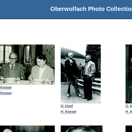
Oberwolfach Photo Collectio
 Kneser
 Kneser
H. Hopf
O. K
H. Kneser
H. 