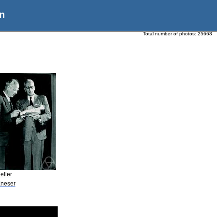
n
Total number of photos:
25668
eller
Kneser