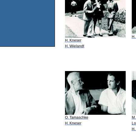
H.
H. Kneser
H. Wielandt
O. Tamaschke
M.
H. Kneser
Lo
H.