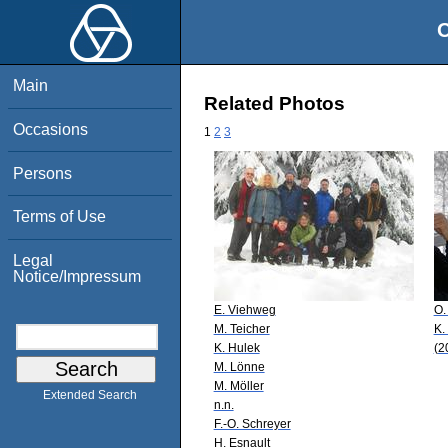
O
Main
Related Photos
Occasions
1
2
3
Persons
Terms of Use
Legal
Notice/Impressum
E. Viehweg
O.
M. Teicher
K.
K. Hulek
(2
M. Lönne
M. Möller
Extended Search
n.n.
F.-O. Schreyer
H. Esnault