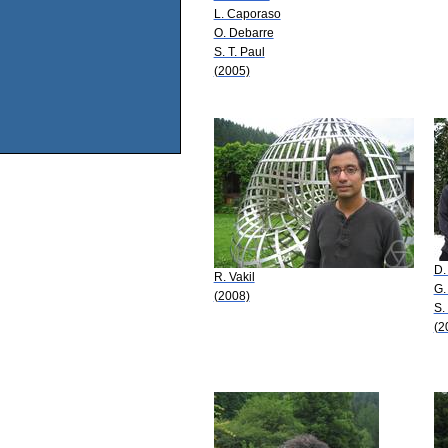
L. Caporaso
O. Debarre
S. T. Paul
(2005)
D.
R. Vakil
G.
(2008)
S.
(2