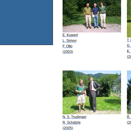
E. Kuwert
T.
L. Simon
G.
F. Otto
K.
(2003)
(2
N. S. Trudinger
R.
R. Schätzle
(2
(2005)