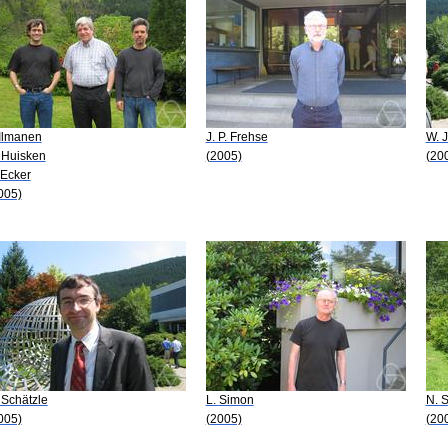
 Ilmanen
J. P. Frehse
W. 
 Huisken
(2005)
(20
 Ecker
005)
 Schätzle
L. Simon
N. S
005)
(2005)
(20