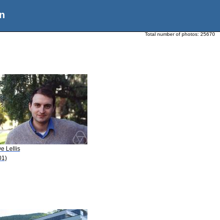
n
Total number of photos:
25670
e Lellis
01)