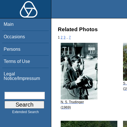
Main
Related Photos
Occasions
1
2
3
..
7
Persons
Terms of Use
Legal
Notice/Impressum
S.
(1
N. S. Trudinger
(1969)
Extended Search