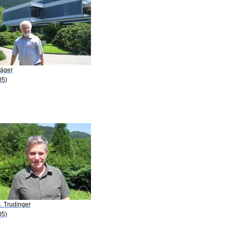
Jäger
05)
. Trudinger
05)