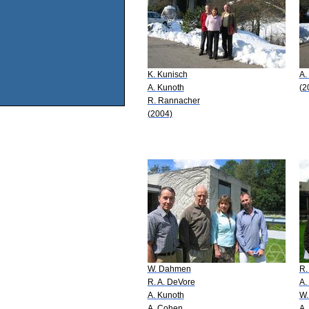
K. Kunisch
A.
A. Kunoth
(2
R. Rannacher
(2004)
W. Dahmen
R.
R. A. DeVore
A.
A. Kunoth
W.
A. Cohen
A.