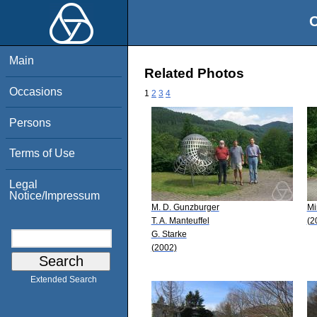
O
Main
Related Photos
Occasions
1
2
3
4
Persons
Terms of Use
Legal
Notice/Impressum
M. D. Gunzburger
Mi
T. A. Manteuffel
(2
G. Starke
(2002)
Extended Search