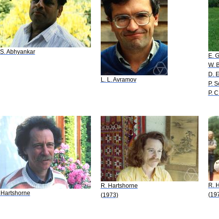
 S. Abhyankar
E. 
W. 
D. 
L. L. Avramov
P. 
P. C
R. 
R. Hartshorne
 Hartshorne
(19
(1973)