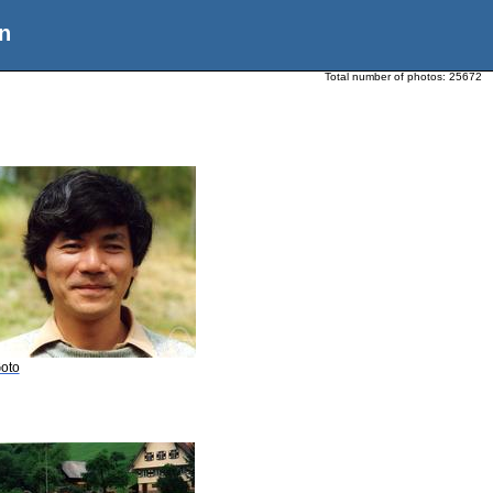
n
Total number of photos:
25672
Goto