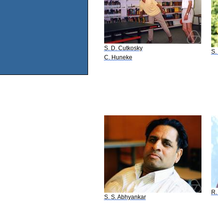
S. D. Cutkosky
S.
C. Huneke
R.
S. S. Abhyankar