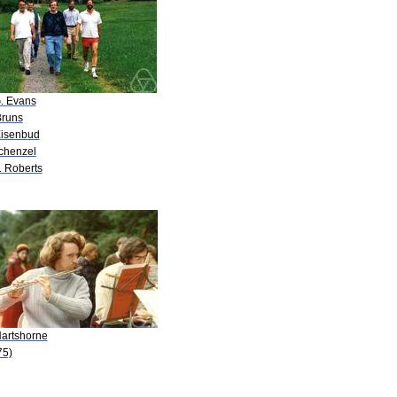
G. Evans
Bruns
Eisenbud
Schenzel
. Roberts
Hartshorne
75)