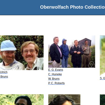
Oberwolfach Photo Collectio
E. G. Evans
 Ulrich
C. Huneke
 Bruns
S. 
W. Bruns
P. C. Roberts