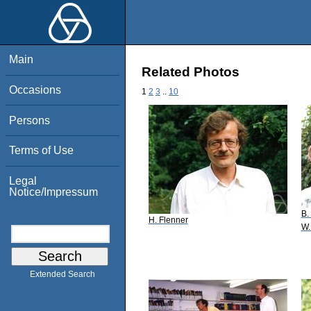
Main
Related Photos
Occasions
1
2
3
..
10
Persons
Terms of Use
Legal
Notice/Impressum
B.
H. Flenner
W.
Extended Search