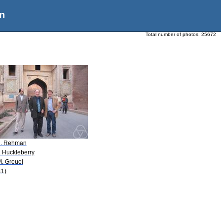
n
Total number of photos:
25672
U. Rehman
. Huckleberry
M. Greuel
11)