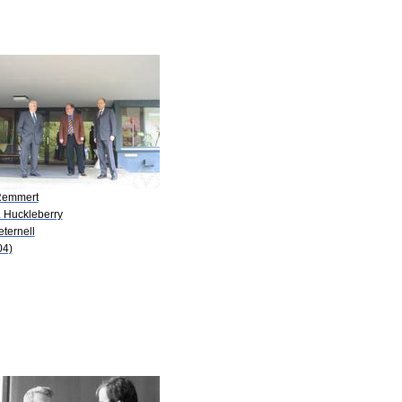
Remmert
. Huckleberry
eternell
04)