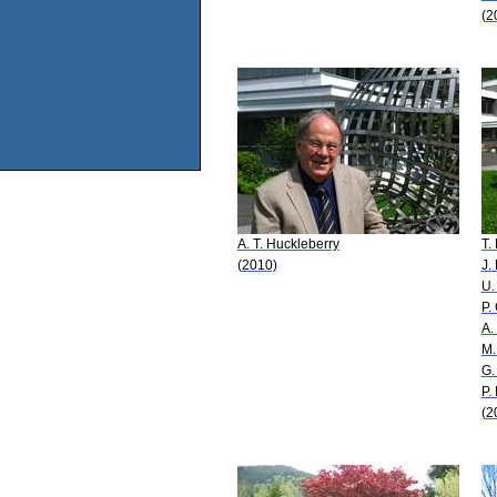
(2
A. T. Huckleberry
T.
(2010)
J.
U.
P.
A.
M.
G.
P.
(2