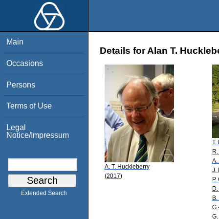
Main
Details for Alan T. Huckleb
Occasions
Persons
Terms of Use
Legal
Notice/Impressum
T.
R.
A.
A. T. Huckleberry
J.
(2017)
P.
D.
Extended Search
B.
G.
G.