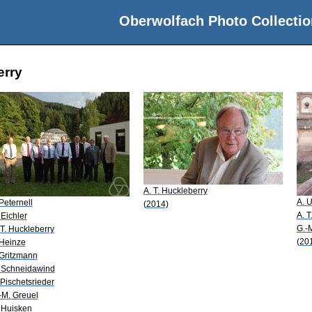
Oberwolfach Photo Collectio
erry
A. T. Huckleberry
A. 
 Peternell
(2014)
A. T
 Eichler
G.-
 T. Huckleberry
(20
 Heinze
 Gritzmann
 Schneidawind
 Pischetsrieder
-M. Greuel
 Huisken