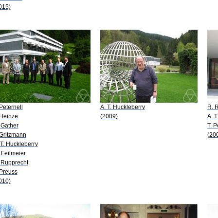
015)
 Peternell
A. T. Huckleberry
R. 
 Heinze
(2009)
A. T
 Gather
T. P
 Gritzmann
(20
 T. Huckleberry
 Feilmeier
 Rupprecht
 Preuss
010)