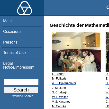
O
Main
Geschichte der Mathematik
Occasions
Persons
Terms of Use
Legal
Notice/Impressum
C. Binder
U.
M. Folkerts
E.
A. R. Djafari-Naini
H.
J. Sesiano
I.
S. Chatterji
W.
Extended Search
W. L. Walter
W.
V. S. Kirsanov
C.
M. Gericke
(1