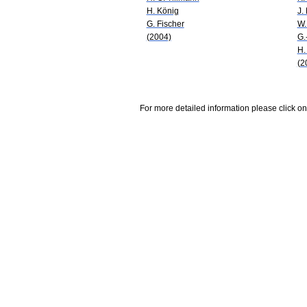
H. König
J.
G. Fischer
W.
(2004)
G.
H.
(2
For more detailed information please click on