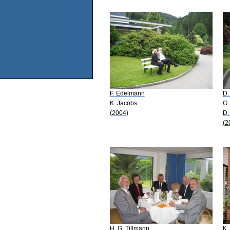
F. Edelmann
D.
K. Jacobs
G.
(2004)
D.
(2
H. G. Tillmann
K.