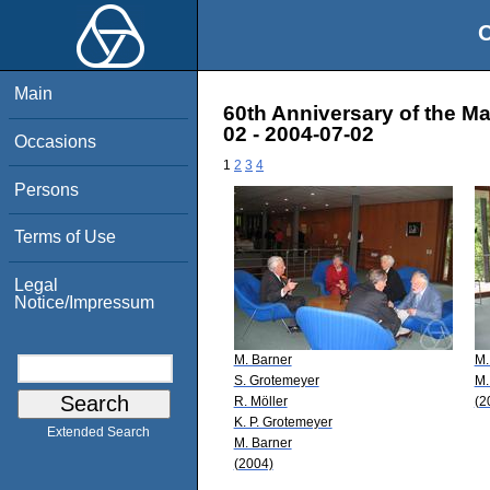
O
Main
60th Anniversary of the M
02 - 2004-07-02
Occasions
1
2
3
4
Persons
Terms of Use
Legal
Notice/Impressum
M. Barner
M.
S. Grotemeyer
M.
R. Möller
(2
K. P. Grotemeyer
Extended Search
M. Barner
(2004)