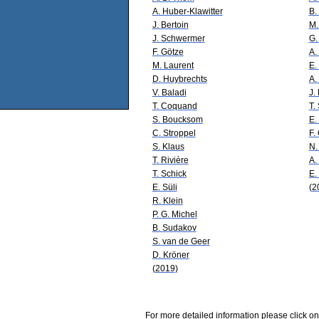
A. Huber-Klawitter
B.
J. Bertoin
M.
J. Schwermer
G.
F. Götze
A.
M. Laurent
E.
D. Huybrechts
A.
V. Baladi
J.
T. Coquand
T.
S. Boucksom
E.
C. Stroppel
F.
S. Klaus
N.
T. Rivière
A.
T. Schick
E.
E. Süli
(2
R. Klein
P. G. Michel
B. Sudakov
S. van de Geer
D. Kröner
(2019)
For more detailed information please click on