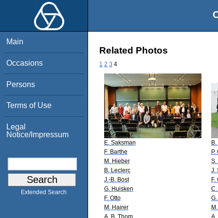
O
Main
Related Photos
Occasions
1
2
3
4
Persons
Terms of Use
Legal
Notice/Impressum
E. Saksman
B.
F. Barthe
P.
M. Hieber
S.
B. Leclerc
J.
J.-B. Bost
F.
G. Huisken
C.
Extended Search
F. Otto
G.
M. Hairer
M.
A. B. Thom
A. 