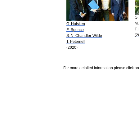
G.
M.
G. Huisken
T.
E. Spence
(2
S. N. Chandler-Wilde
T. Peternell
(2020)
For more detailed information please click on