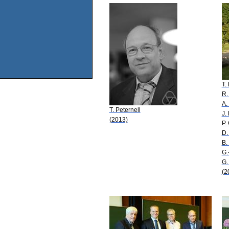
T.
R.
A.
T. Peternell
J.
(2013)
P.
D.
B.
G.
G.
(2