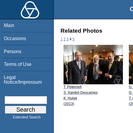
O
Main
Related Photos
Occasions
1
2
3
4
5
Persons
Terms of Use
Legal
Notice/Impressum
T. Peternell
G.
S. Xambó-Descamps
G.
K. Hulek
T.
(2013)
(2
Extended Search