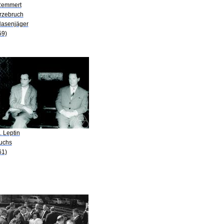
Remmert
irzebruch
Hasenjäger
59)
. Leptin
Fuchs
61)