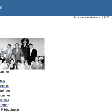
n
Total number of photos:
25672
Sommer
tein
Behnke
Springer
Sommer
Hermes
Bremer
. P. Hirzebruch