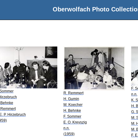
Oberwolfach Photo Collectio
F. 
 Sommer
R. Remmert
n.n.
 Hirzebruch
H. Gumin
K. S
 Behnke
M. Koecher
H. 
 Remmert
H. Behnke
G. 
 E. P. Hirzebruch
F. Sommer
M. 
959)
E. O. Kreyszig
M. 
n.n.
M. 
(1959)
F. E