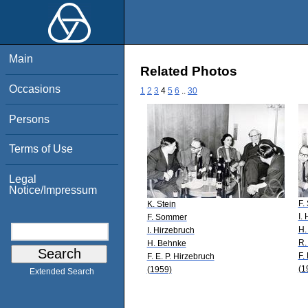
Main
Related Photos
Occasions
1
2
3
4
5
6
..
30
Persons
Terms of Use
Legal
Notice/Impressum
F.
K. Stein
I.
F. Sommer
H.
I. Hirzebruch
R.
H. Behnke
F.
F. E. P. Hirzebruch
(1
(1959)
Extended Search