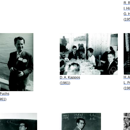
R. 
I. H
G. 
(19
H. A
D. A. Kappos
L. 
(1961)
(19
 Fuchs
961)