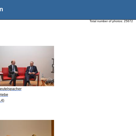
n
Total number of photos:
25672
Beutelspacher
riebe
14)