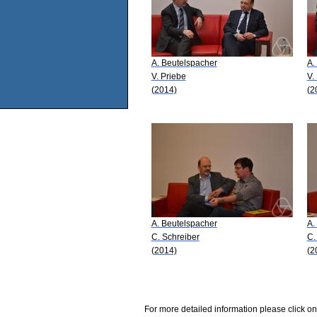
A. Beutelspacher
A.
V. Priebe
V.
(2014)
(2
A. Beutelspacher
A.
C. Schreiber
C.
(2014)
(2
For more detailed information please click on