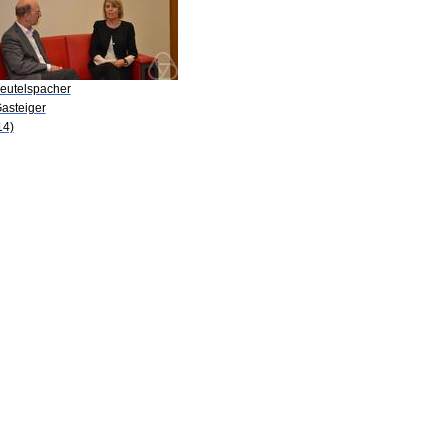
Beutelspacher
Gasteiger
14)