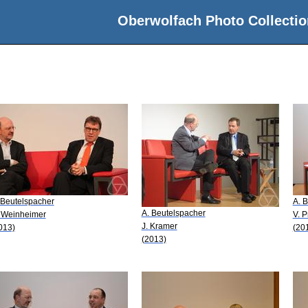
Oberwolfach Photo Collectio
 Beutelspacher
A. 
A. Beutelspacher
 Weinheimer
V. P
J. Kramer
013)
(20
(2013)