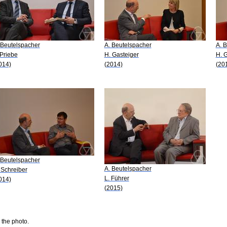
 Beutelspacher
A. Beutelspacher
A. 
 Priebe
H. Gasteiger
H. 
014)
(2014)
(20
 Beutelspacher
A. Beutelspacher
 Schreiber
L. Führer
014)
(2015)
 the photo.