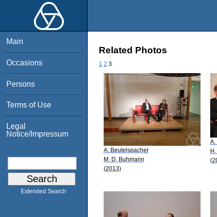
Main
Related Photos
Occasions
1
2
3
Persons
Terms of Use
Legal
Notice/Impressum
A.
A. Beutelspacher
H.
M. D. Buhmann
(2
(2013)
Extended Search