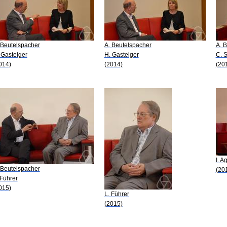
 Beutelspacher
A. Beutelspacher
A. 
 Gasteiger
H. Gasteiger
C. 
014)
(2014)
(20
I. A
 Beutelspacher
(20
 Führer
015)
L. Führer
(2015)