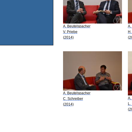
A. Beutelspacher
A.
V. Priebe
H.
(2014)
(2
A. Beutelspacher
A.
C. Schreiber
L.
(2014)
(2