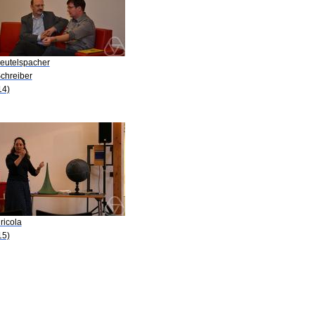
Beutelspacher
Schreiber
14)
gricola
15)