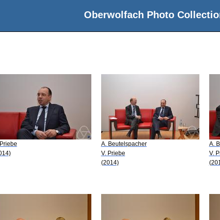
Oberwolfach Photo Collectio
 Priebe
A. Beutelspacher
A. 
014)
V. Priebe
V. P
(2014)
(20