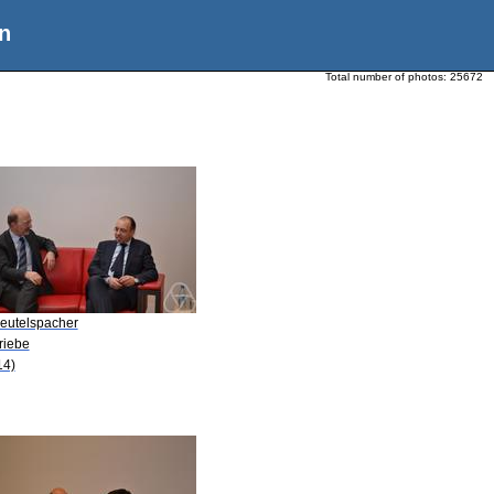
n
Total number of photos:
25672
Beutelspacher
riebe
14)