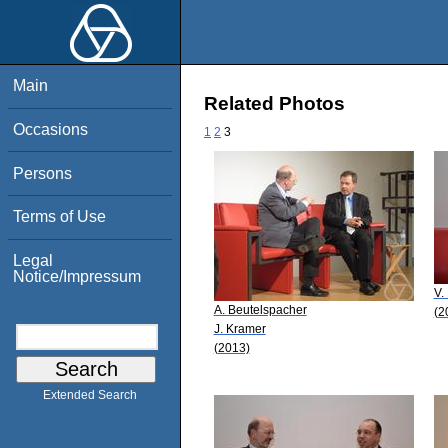
Main
Related Photos
Occasions
1
2
3
Persons
Terms of Use
Legal
Notice/Impressum
V.
A. Beutelspacher
(2
J. Kramer
(2013)
Extended Search