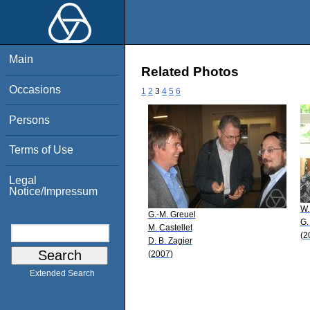
Main
Related Photos
Occasions
1
2
3
4
5
6
Persons
Terms of Use
Legal
Notice/Impressum
W.
G.-M. Greuel
G.
M. Castellet
(2
D. B. Zagier
(2007)
Extended Search