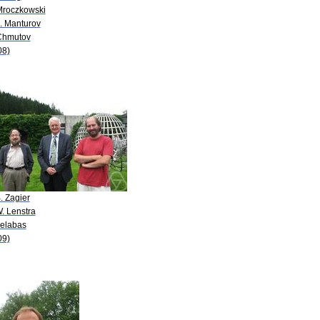
Mroczkowski
O. Manturov
Chmutov
08)
. Zagier
. Lenstra
Belabas
09)