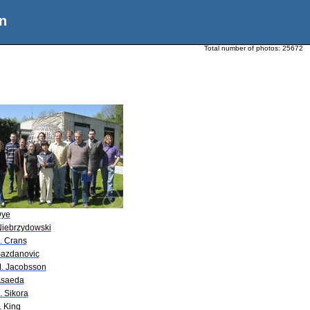
n
Total number of photos:
25672
Dye
Niebrzydowski
. Crans
Sazdanovic
M. Jacobsson
Asaeda
. Sikora
. King