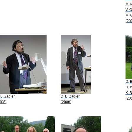
M. 
V. 
M. 
(20
D. B
H. W
K. 
 B. Zagier
D. B. Zagier
(20
008)
(2008)