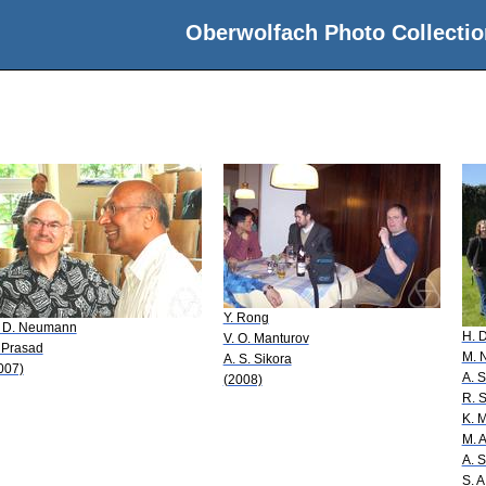
Oberwolfach Photo Collectio
Y. Rong
 D. Neumann
H. 
V. O. Manturov
 Prasad
M. 
A. S. Sikora
007)
A. S
(2008)
R. 
K. 
M. 
A. S
S. A