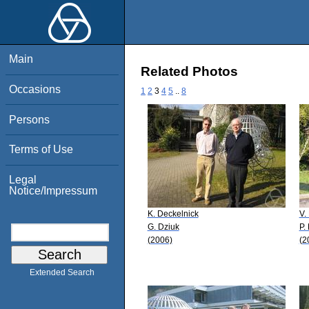
Main
Related Photos
Occasions
1
2
3
4
5
..
8
Persons
Terms of Use
Legal
Notice/Impressum
K. Deckelnick
V.
G. Dziuk
P.
(2006)
(2
Extended Search