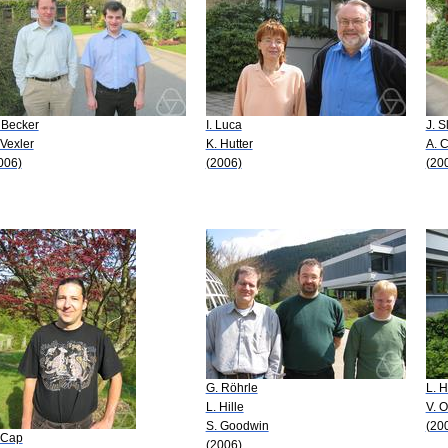
 Becker
I. Luca
J. S
 Vexler
K. Hutter
A. 
006)
(2006)
(20
G. Röhrle
L. 
L. Hille
V. 
S. Goodwin
(20
 Cap
(2006)