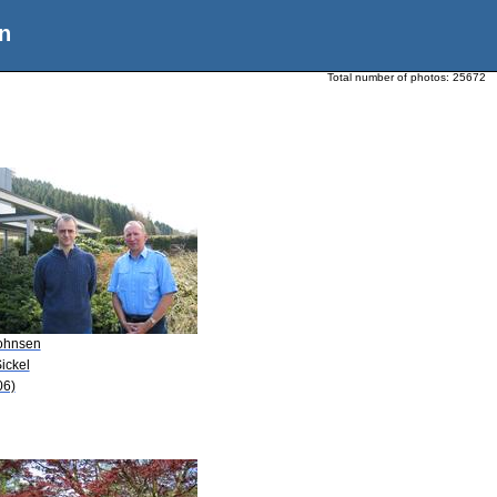
n
Total number of photos:
25672
Johnsen
ickel
06)