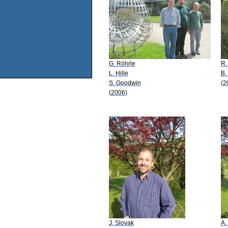
G. Röhrle
R.
L. Hille
B.
S. Goodwin
(2
(2006)
J. Slovak
A.