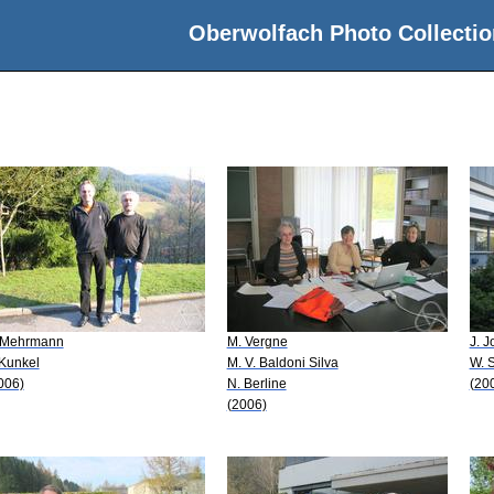
Oberwolfach Photo Collectio
 Mehrmann
M. Vergne
J. 
 Kunkel
M. V. Baldoni Silva
W. S
006)
N. Berline
(20
(2006)