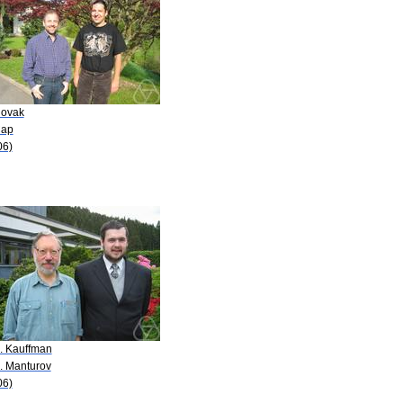
lovak
Cap
06)
H. Kauffman
O. Manturov
06)