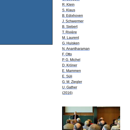
R. Klein
S. Klaus
B. Edixhoven
J. Schwermer
B. Siebert
T. Rivière
M. Laurent
G. Huisken
N. Anantharaman
F. Otto
P. G. Michel
D. Kröner
E. Mammen
E. Süli
G. M. Ziegler
U. Gather
(2016)