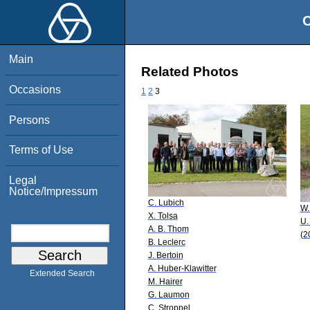
O
Main
Related Photos
Occasions
1
2
3
Persons
Terms of Use
Legal
Notice/Impressum
C. Lubich
W.
X. Tolsa
U.
A. B. Thom
(2
B. Leclerc
J. Bertoin
A. Huber-Klawitter
Extended Search
M. Hairer
G. Laumon
C. Stroppel