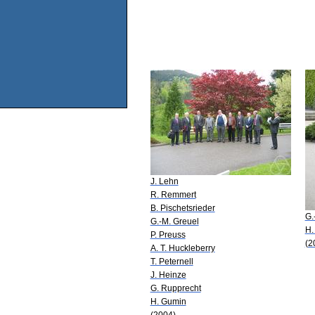
J. Lehn
R. Remmert
B. Pischetsrieder
G.
G.-M. Greuel
H.
P. Preuss
(2
A. T. Huckleberry
T. Peternell
J. Heinze
G. Rupprecht
H. Gumin
(2004)