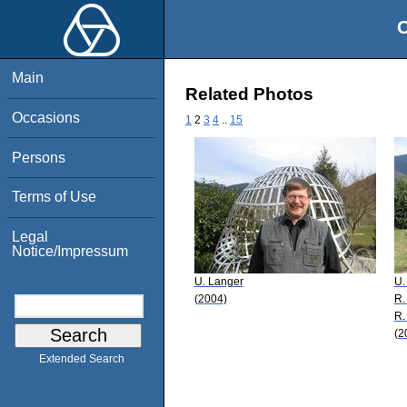
O
Main
Related Photos
Occasions
1
2
3
4
..
15
Persons
Terms of Use
Legal
Notice/Impressum
U. Langer
U.
(2004)
R.
R.
(2
Extended Search