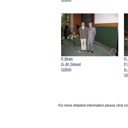
P. Biran
H.
G.-M. Greuel
P.
(2004)
G.
(2
For more detailed information please click on