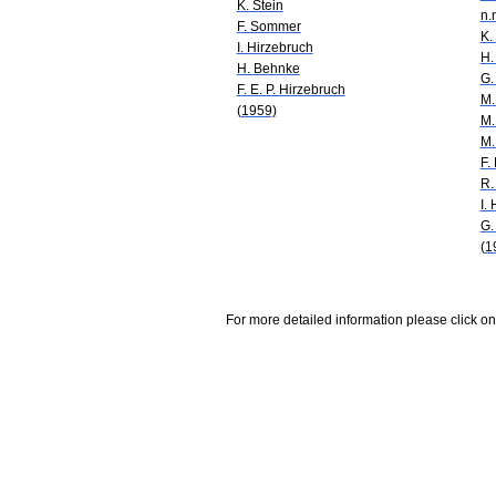
K. Stein
n.
F. Sommer
K.
I. Hirzebruch
H.
H. Behnke
G.
F. E. P. Hirzebruch
M.
(1959)
M.
M.
F.
R.
I.
G.
(1
For more detailed information please click on