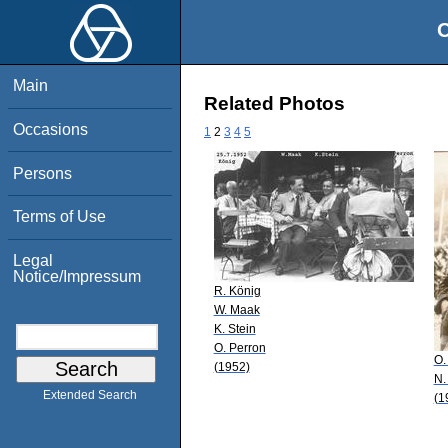
O
Main
Related Photos
Occasions
1
2
3
4
5
Persons
Terms of Use
Legal
Notice/Impressum
R. König
W. Maak
K. Stein
O. Perron
O.
(1952)
N.
Extended Search
(1