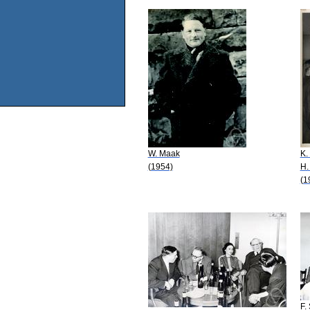
W. Maak
K.
(1954)
H.
(1
F.