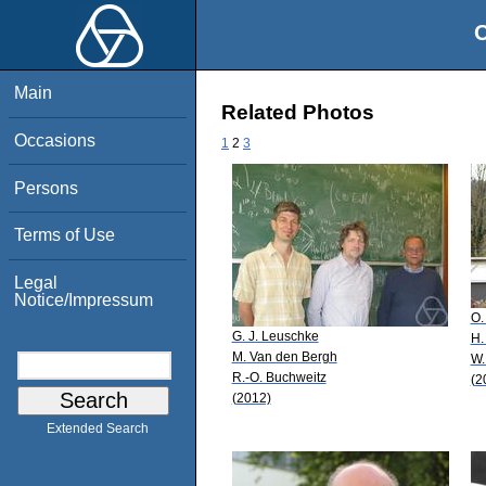
O
Main
Related Photos
Occasions
1
2
3
Persons
Terms of Use
Legal
Notice/Impressum
O.
G. J. Leuschke
H.
M. Van den Bergh
W.
R.-O. Buchweitz
(2
(2012)
Extended Search