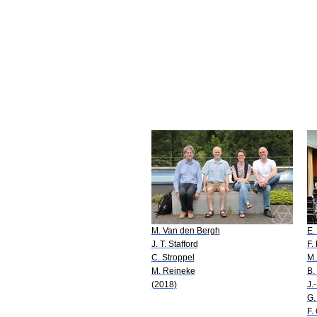
M. Van den Bergh
E.
J. T. Stafford
F.
C. Stroppel
M.
M. Reineke
B.
(2018)
J.
G.
F.