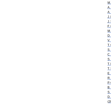
M.
A.
A.
J.
J.
F.
M.
D.
V.
T.
S.
C.
S.
T.
T.
E.
R.
P.
B.
S.
D.
(2