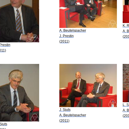
K. R
A. Beutelspacher
A. 
J. Prestin
(20
(2011)
 Prestin
011)
L. 
J. Sjuts
A. 
A. Beutelspacher
(20
(2011)
 Sjuts