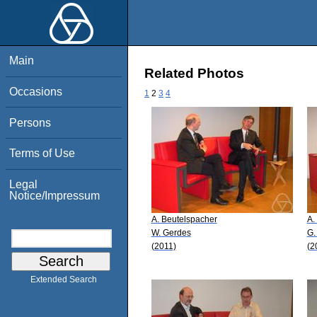
Main
Related Photos
Occasions
1
2
3
4
Persons
Terms of Use
Legal
Notice/Impressum
A. Beutelspacher
A.
W. Gerdes
G.
(2011)
(2
Extended Search