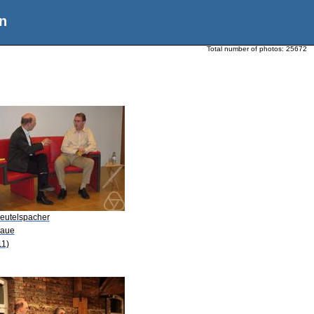
n
Total number of photos:
25672
Beutelspacher
Laue
11)