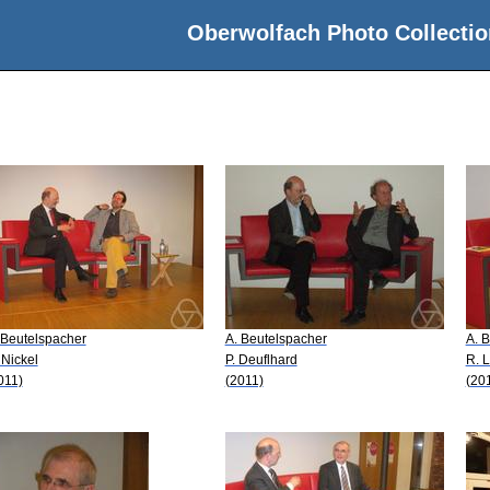
Oberwolfach Photo Collectio
 Beutelspacher
A. Beutelspacher
A. 
 Nickel
P. Deuflhard
R. 
011)
(2011)
(20