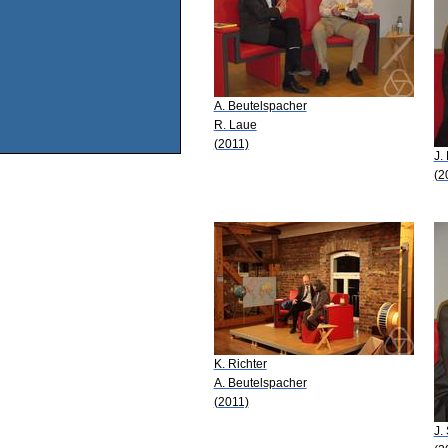
A. Beutelspacher
R. Laue
(2011)
J.
(2
K. Richter
A. Beutelspacher
(2011)
J.