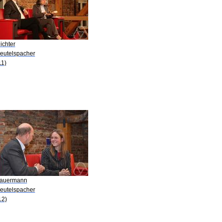
ichter
Beutelspacher
11)
Sauermann
Beutelspacher
12)