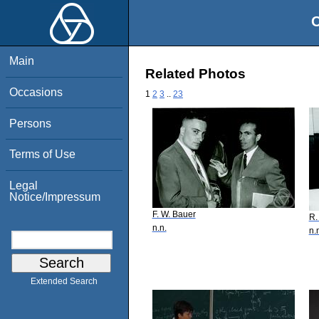
O
Main
Related Photos
Occasions
1
2
3
..
23
Persons
Terms of Use
Legal
Notice/Impressum
F. W. Bauer
R.
n.n.
n.
Extended Search