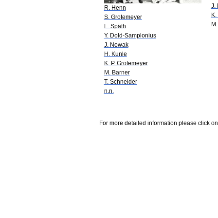
J.
R. Henn
K.
S. Grotemeyer
M.
L. Späth
Y. Dold-Samplonius
J. Nowak
H. Kunle
K. P. Grotemeyer
M. Barner
T. Schneider
n.n.
For more detailed information please click on