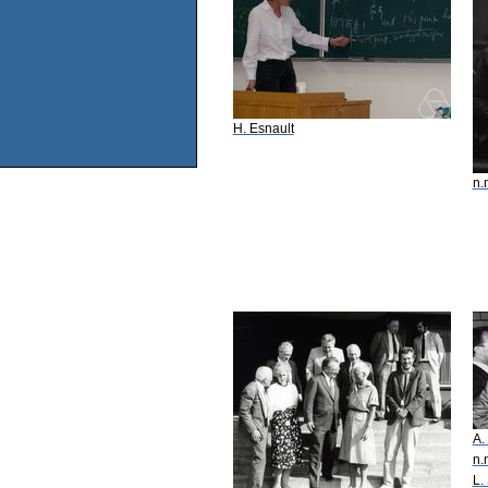
H. Esnault
n.
A.
n.
L.