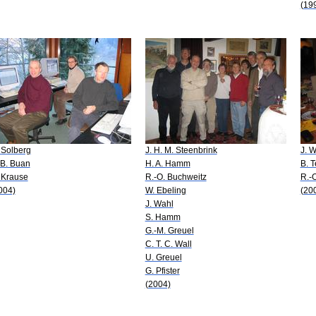
(19
 Solberg
J. H. M. Steenbrink
J. 
 B. Buan
H. A. Hamm
B. T
 Krause
R.-O. Buchweitz
R.-
004)
W. Ebeling
(20
J. Wahl
S. Hamm
G.-M. Greuel
C. T. C. Wall
U. Greuel
G. Pfister
(2004)