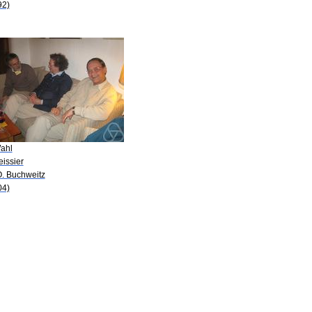
92)
Wahl
eissier
O. Buchweitz
04)