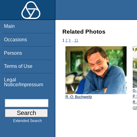
Main
Related Photos
Occasions
1
2
3
..
11
Persons
Terms of Use
Legal
Notice/Impressum
G.
P.
R.-O. Buchweitz
R.
(1
Extended Search