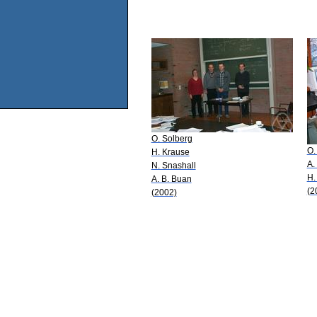
O. Solberg
O.
H. Krause
A.
N. Snashall
H.
A. B. Buan
(2
(2002)