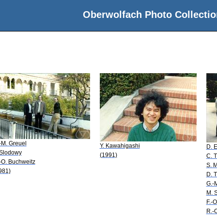
Oberwolfach Photo Collectio
-M. Greuel
Y. Kawahigashi
D. 
 Slodowy
(1991)
C. T
-O. Buchweitz
S. 
981)
D. T
G.-
M. S
F.-O
R.-