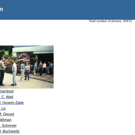
n
Total number of photos:
25672
Eisenbud
. C. Wall
M. Gusein-Zade
. Le
M. Greuel
tillman
. Schreyer
O. Buchweitz