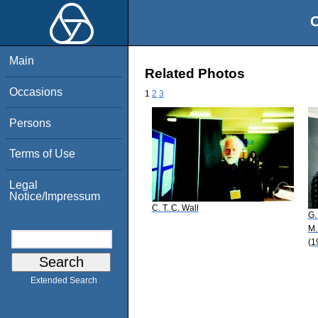
O
Main
Related Photos
Occasions
1
2
3
Persons
Terms of Use
Legal
Notice/Impressum
C. T. C. Wall
G.
M.
(1
Extended Search