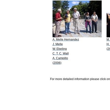
A. Melle Hernandez
M.
J. Melle
H.
W. Ebeling
(2
C. T. C. Wall
A. Campillo
(2006)
For more detailed information please click on