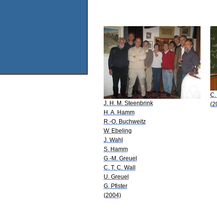
C.
J. H. M. Steenbrink
(2
H. A. Hamm
R.-O. Buchweitz
W. Ebeling
J. Wahl
S. Hamm
G.-M. Greuel
C. T. C. Wall
U. Greuel
G. Pfister
(2004)