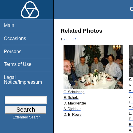
O
Main
Related Photos
Occasions
1
2
3
..
17
Persons
Terms of Use
Legal
K.
Notice/Impressum
R.
A.
G. Schubring
J.
E. Scholz
C.
D. MacKenzie
T.
A. Djebbar
L.
D. E. Rowe
Extended Search
P.
E.
A.