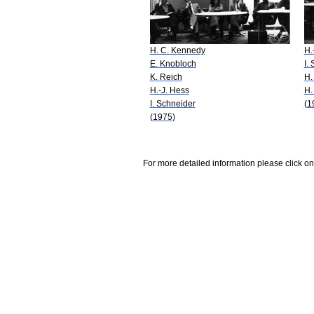
H. C. Kennedy
H.
E. Knobloch
I.
K. Reich
H.
H.-J. Hess
H.
I. Schneider
(1
(1975)
For more detailed information please click on