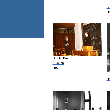
L.
G.
(1
H. J. M. Bos
K. Reich
(1972)
E.
(1