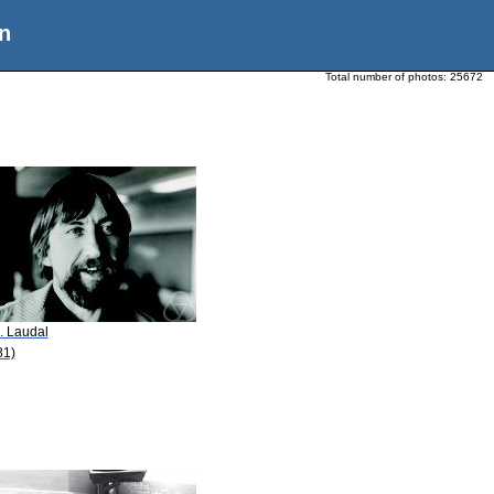
n
Total number of photos:
25672
. Laudal
81)