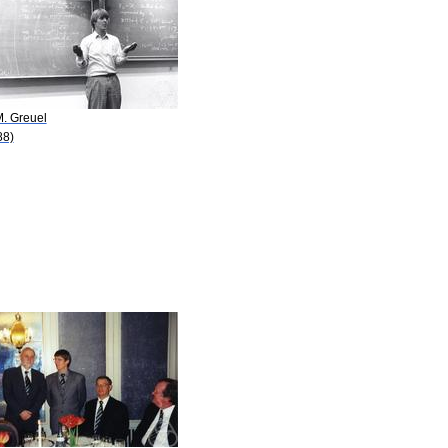
M. Greuel
88)