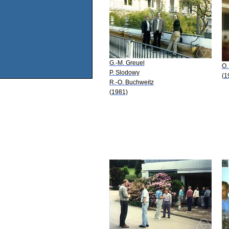
G.-M. Greuel
O.
P. Slodowy
(1
R.-O. Buchweitz
(1981)