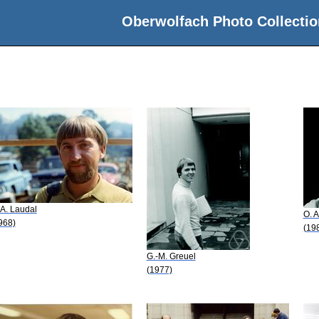
Oberwolfach Photo Collectio
 A. Laudal
O. A
968)
(19
G.-M. Greuel
(1977)