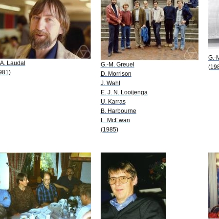
G.-
 A. Laudal
G.-M. Greuel
(19
981)
D. Morrison
J. Wahl
E. J. N. Looijenga
U. Karras
B. Harbourne
L. McEwan
(1985)