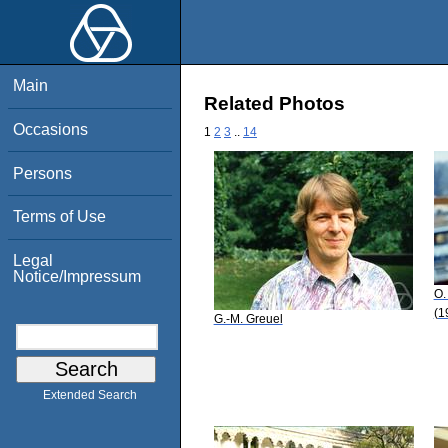
Main
Related Photos
Occasions
1
2
3
..
14
Persons
Terms of Use
Legal
Notice/Impressum
O.
(1
G.-M. Greuel
Extended Search