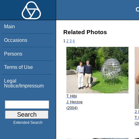
O
Main
Related Photos
Occasions
1
2
3
4
Persons
Terms of Use
Legal
Notice/Impressum
T. Hibi
J. Herzog
(2004)
J.
T.
Extended Search
(2