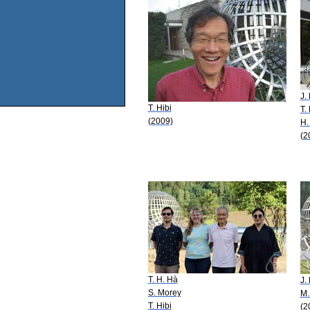
J.
T. Hibi
T.
(2009)
H.
(2
T. H. Hà
J.
S. Morey
M.
T. Hibi
(2