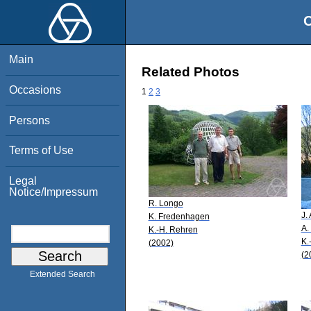
O
Main
Related Photos
Occasions
1
2
3
Persons
Terms of Use
Legal
Notice/Impressum
R. Longo
J.
K. Fredenhagen
A.
K.-H. Rehren
K.
(2002)
(2
Extended Search