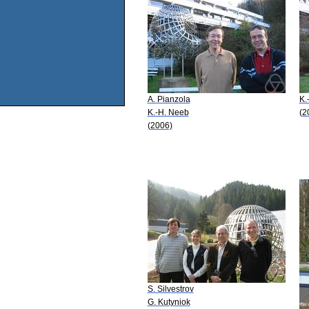
A. Pianzola
K.
K.-H. Neeb
(2
(2006)
S. Silvestrov
G. Kutyniok