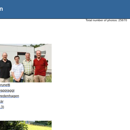
n
Total number of photos:
25670
runetti
Dappiaggi
Fredenhagen
Bär
13)