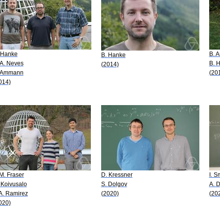
 Hanke
B. 
B. Hanke
 A. Neves
B. 
(2014)
 Ammann
(20
014)
 M. Fraser
D. Kressner
I. S
 Koivusalo
S. Dolgov
A. D
 A. Ramirez
(2020)
(20
020)