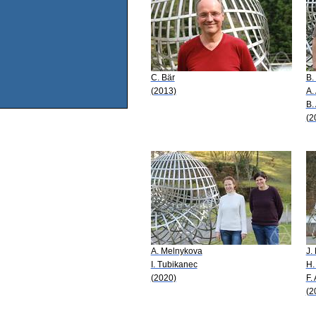
C. Bär
B.
(2013)
A.
B.
(2
A. Melnykova
J.
I. Tubikanec
H.
(2020)
F.
(2