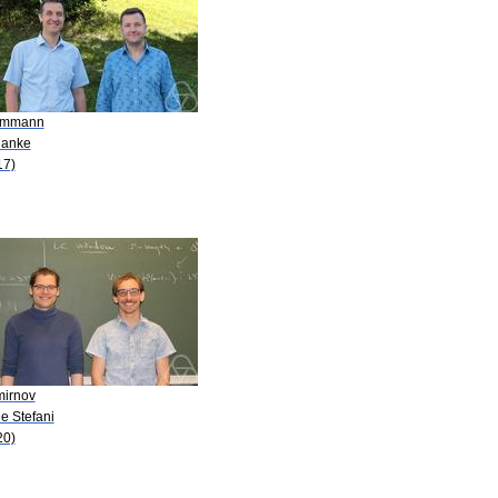
Ammann
Hanke
17)
mirnov
e Stefani
20)