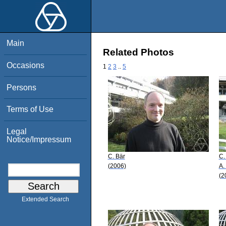
Main
Related Photos
Occasions
1
2
3
..
5
Persons
Terms of Use
Legal
Notice/Impressum
C. Bär
C.
(2006)
A.
(2
Extended Search