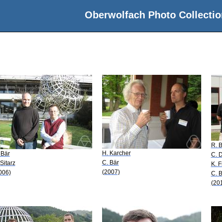
Oberwolfach Photo Collectio
R. B
H. Karcher
 Bär
C. 
C. Bär
 Sitarz
K. 
(2007)
006)
C. 
(20