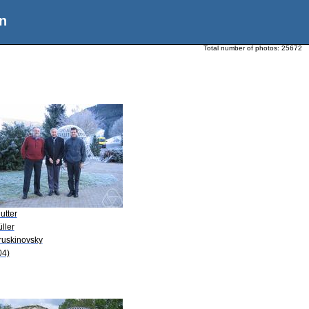
n
Total number of photos:
25672
utter
üller
ruskinovsky
04)