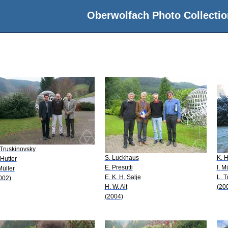
Oberwolfach Photo Collectio
 Truskinovsky
S. Luckhaus
K. H
 Hutter
E. Presutti
I. M
Müller
E. K. H. Salje
L. T
002)
H. W. Alt
(20
(2004)