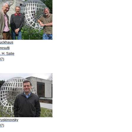
Luckhaus
resutti
. H. Salje
07)
ruskinovsky
07)