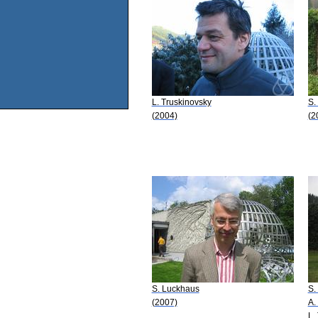
L. Truskinovsky
S.
(2004)
(2
S. Luckhaus
S.
(2007)
A.
L.