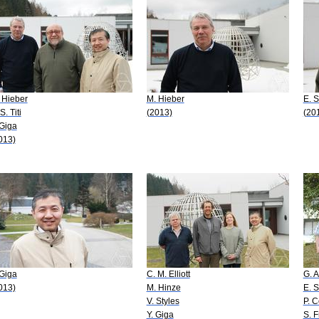
 Hieber
M. Hieber
E. S.
S. Titi
(2013)
(20
 Giga
013)
 Giga
C. M. Elliott
G. A
013)
M. Hinze
E. S.
V. Styles
P. C
Y. Giga
S. F