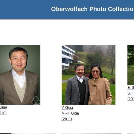
Oberwolfach Photo Collectio
E. S.
S. F
(20
 Giga
Y. Giga
010)
M.-H. Giga
(2011)