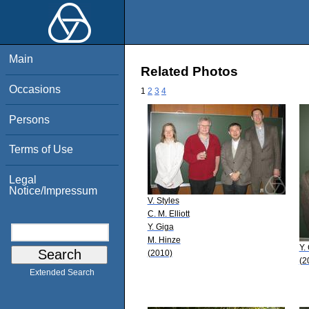
Main
Related Photos
Occasions
1
2
3
4
Persons
Terms of Use
Legal
Notice/Impressum
V. Styles
C. M. Elliott
Y. Giga
M. Hinze
Y.
(2010)
(2
Extended Search