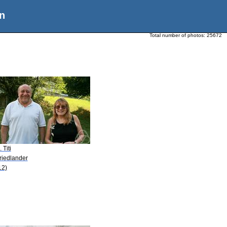
n
Total number of photos:
25672
 Titi
riedlander
12)