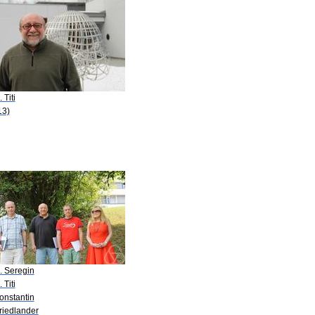
 Titi
13)
. Seregin
 Titi
onstantin
riedlander