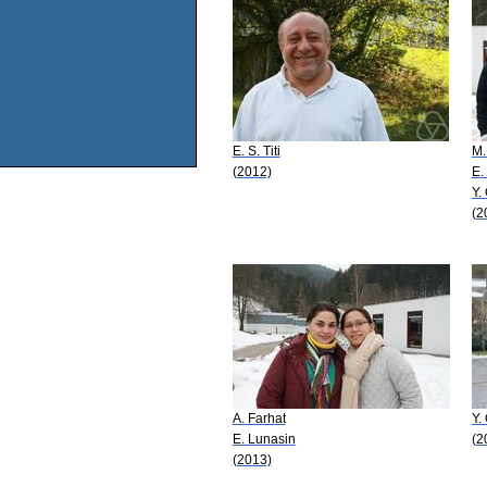
E. S. Titi
M.
(2012)
E. 
Y.
(2
A. Farhat
Y.
E. Lunasin
(2
(2013)