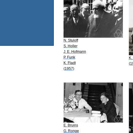
N. Stuloff
S. Holler
J. E. Hofmann
P. Funk
K.
K. Fladt
(1
(1957)
E. Bruins
G. Ronge