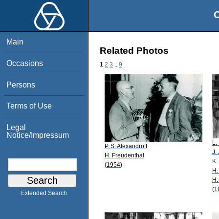
O
Main
Related Photos
Occasions
1
2
3
..
9
Persons
Terms of Use
Legal
Notice/Impressum
L.
P. S. Alexandroff
J.
H. Freudenthal
K.
(1954)
H.
H.
(1
Extended Search