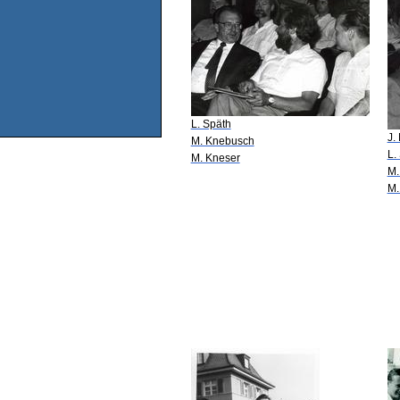
L. Späth
J.
M. Knebusch
L.
M. Kneser
M.
M.