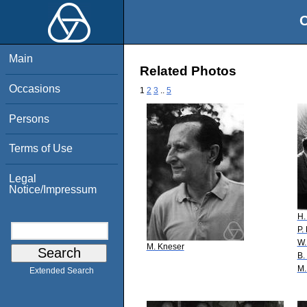
O
Main
Related Photos
Occasions
1
2
3
..
5
Persons
Terms of Use
Legal
Notice/Impressum
H.
P.
W.
M. Kneser
B.
M.
Extended Search