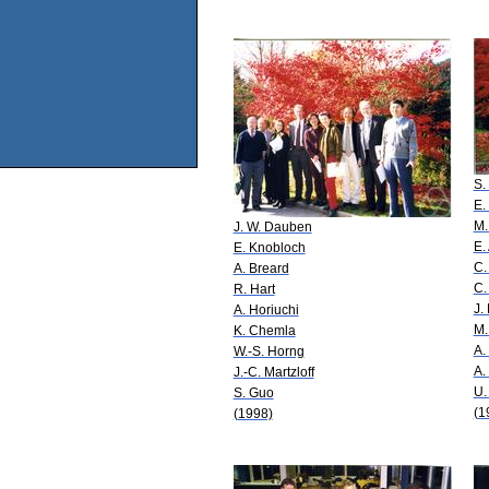
S.
E. 
M.
J. W. Dauben
E.
E. Knobloch
C.
A. Breard
C.
R. Hart
J.
A. Horiuchi
M.
K. Chemla
A.
W.-S. Horng
A.
J.-C. Martzloff
U.
S. Guo
(1
(1998)