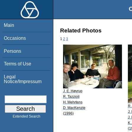
O
Main
Related Photos
Occasions
1
2
3
Persons
Terms of Use
Legal
Notice/Impressum
J. E. Høyrup
R. Tazzioli
H. Mehrtens
R.
D. MacKenzie
J.
(1996)
Extended Search
J. 
K.
(1