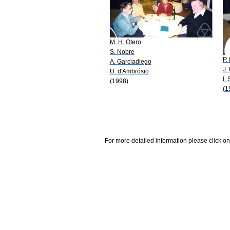
M. H. Otero
S. Nobre
P.
A. Garciadiego
J. 
U. d'Ambrósio
I.
(1998)
(1
For more detailed information please click on