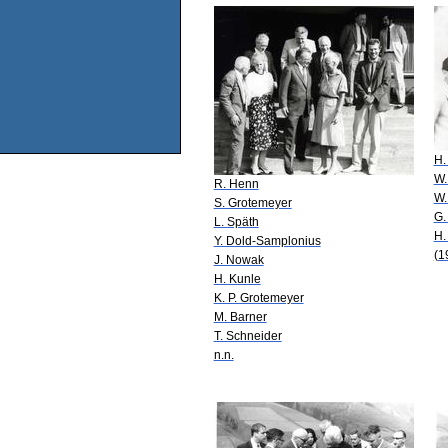
H.
W.
R. Henn
W.
S. Grotemeyer
G.
L. Späth
H.
Y. Dold-Samplonius
(1
J. Nowak
H. Kunle
K. P. Grotemeyer
M. Barner
T. Schneider
n.n.