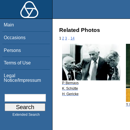
Main
Related Photos
Occasions
1
2
3
..
14
Persons
Terms of Use
Legal
Notice/Impressum
P. Bernays
K. Schütte
H. Gericke
Y.
Extended Search