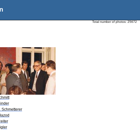
n
Total number of photos:
25672
chmitt
Binder
. Schmetterer
Hazod
eiter
igler