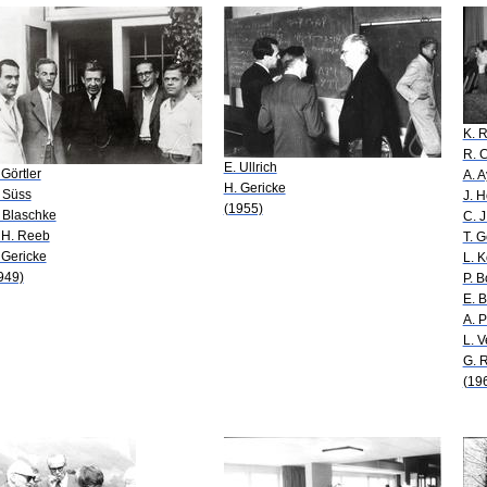
K. 
R. C
E. Ullrich
 Görtler
A. 
H. Gericke
 Süss
J. 
(1955)
 Blaschke
C. J
 H. Reeb
T. G
 Gericke
L. 
949)
P. B
E. B
A. 
L. V
G. 
(19