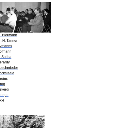
R. Biermann
. H. Tanner
Aymanns
Hofmann
. Scriba
erardy
Koschmieder
ockstaele
ruins
Prag
ekerdi
Ronge
65)