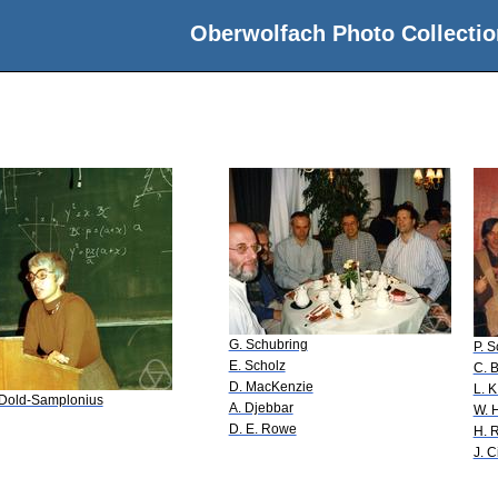
Oberwolfach Photo Collectio
G. Schubring
P. S
E. Scholz
C. 
D. MacKenzie
L. K
 Dold-Samplonius
A. Djebbar
W. 
D. E. Rowe
H. R
J. C