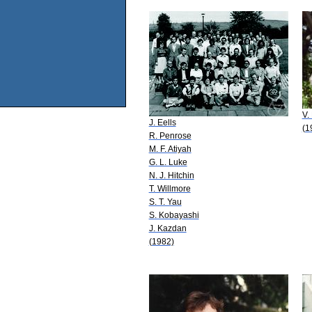
V.
J. Eells
(1
R. Penrose
M. F. Atiyah
G. L. Luke
N. J. Hitchin
T. Willmore
S. T. Yau
S. Kobayashi
J. Kazdan
(1982)