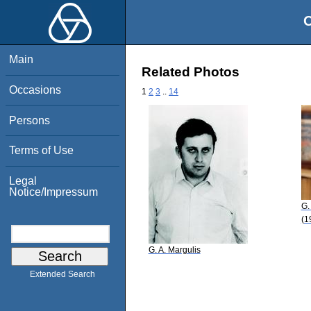
O
Main
Related Photos
Occasions
1
2
3
..
14
Persons
Terms of Use
Legal
Notice/Impressum
G.
(1
G. A. Margulis
Extended Search