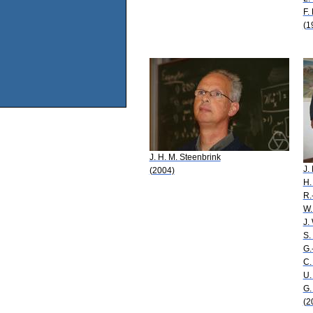
F.
(1
J. H. M. Steenbrink
J.
(2004)
H.
R.
W.
J.
S.
G.
C.
U.
G.
(2