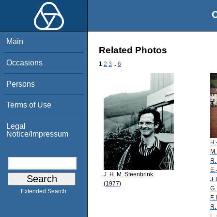
O
Main
Related Photos
Occasions
1
2
3
..
6
Persons
Terms of Use
Legal
Notice/Impressum
H.
M.
R.
E.
J. H. M. Steenbrink
J.
(1977)
G.
Extended Search
F.
R.
L.