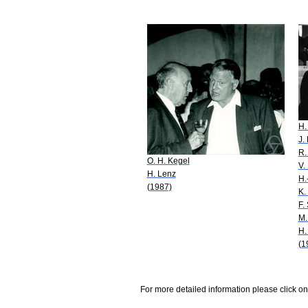
H.
J.
R.
O. H. Kegel
V.
H. Lenz
H.
(1987)
K.
F.
M.
H.
(1
For more detailed information please click on