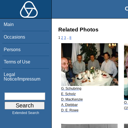
O
Main
Related Photos
Occasions
1
2
3
..
8
Persons
Terms of Use
Legal
Notice/Impressum
G. Schubring
E. Scholz
D. MacKenzie
O.
A. Djebbar
(1
D. E. Rowe
Extended Search