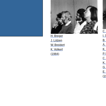
C.
I.
H. Breger
B.
J. Lützen
Á.
W. Breidert
K.
K. Volkert
P.
(1984)
C.
K.
G.
E.
(1