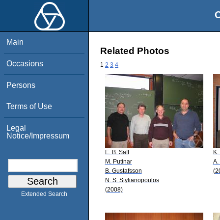
O
Main
Related Photos
Occasions
1
2
3
4
Persons
Terms of Use
Legal
Notice/Impressum
E. B. Saff
K.
M. Putinar
A.
B. Gustafsson
(2
N. S. Stylianopoulos
(2008)
Extended Search