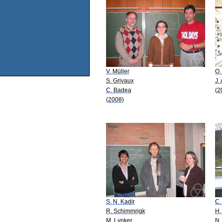
V. Müller
O.
S. Grivaux
J.
C. Badea
(2
(2008)
S. N. Kadir
C.
R. Schimmrigk
H.
M. Lynker
N.