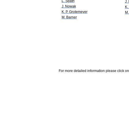
L. Späth
J.
J. Nowak
K.
K. P. Grotemeyer
M.
M. Barner
For more detailed information please click on