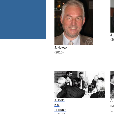
J.
(2
J. Nowak
(2010)
A. Dold
A.
n.n.
n.
H. Kunle
L.