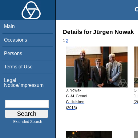
O
Main
Details for Jürgen Nowak
Occasions
1
2
Persons
Terms of Use
Legal
Notice/Impressum
J. Nowak
G.
G.-M. Greuel
J.
G. Huisken
(2
(2013)
Extended Search