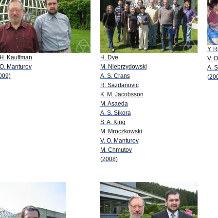
Y. 
 H. Kauffman
H. Dye
V. 
 O. Manturov
M. Niebrzydowski
A. S
009)
A. S. Crans
(20
R. Sazdanovic
K. M. Jacobsson
M. Asaeda
A. S. Sikora
S. A. King
M. Mroczkowski
V. O. Manturov
M. Chmutov
(2008)