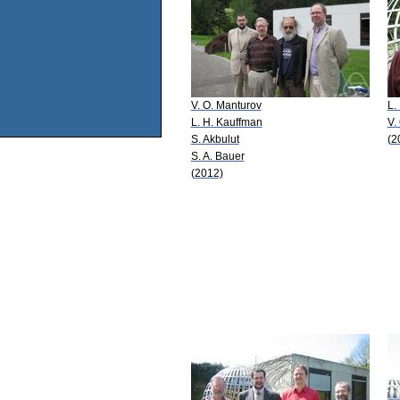
V. O. Manturov
L.
L. H. Kauffman
V.
S. Akbulut
(2
S. A. Bauer
(2012)