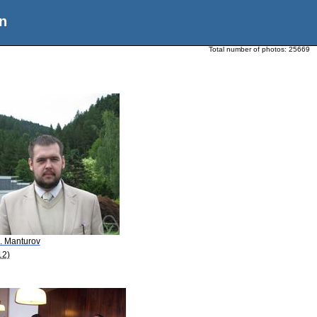
n
Total number of photos:
25669
O. Manturov
12)