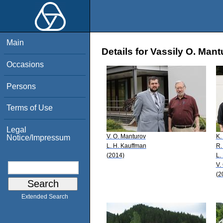
Main
Details for Vassily O. Man
Occasions
Persons
Terms of Use
Legal
V. O. Manturov
K.
Notice/Impressum
L. H. Kauffman
R.
(2014)
L.
V.
(2
Extended Search