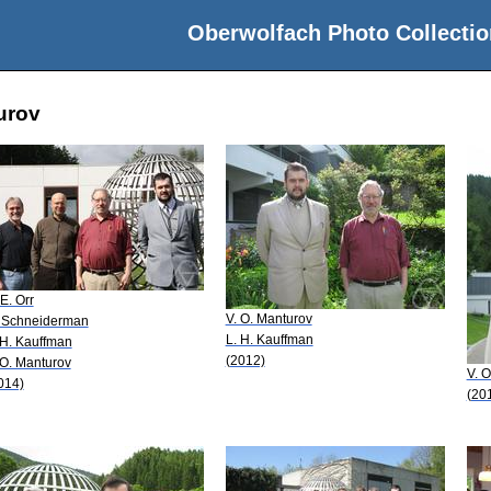
Oberwolfach Photo Collectio
turov
 E. Orr
V. O. Manturov
 Schneiderman
L. H. Kauffman
 H. Kauffman
(2012)
 O. Manturov
V. 
014)
(20