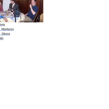
Rong
O. Manturov
. Sikora
08)