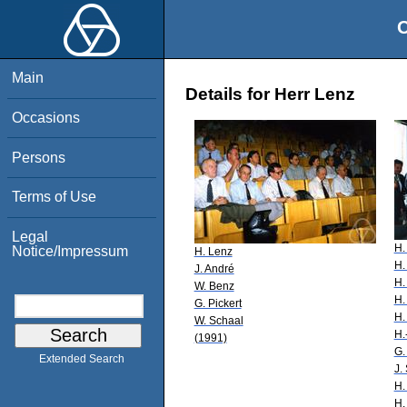
O
Main
Details for Herr Lenz
Occasions
Persons
Terms of Use
Legal
H.
Notice/Impressum
H. Lenz
H.
J. André
H.
W. Benz
H.
G. Pickert
H.
W. Schaal
H.
(1991)
G.
Extended Search
J.
H.
H.