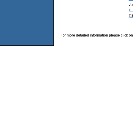
J.
H.
(1
For more detailed information please click on