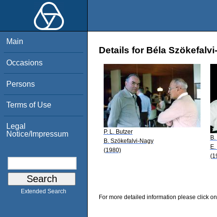
Main
Details for Béla Szökefalv
Occasions
Persons
Terms of Use
Legal
P. L. Butzer
Notice/Impressum
B.
B. Szökefalvi-Nagy
E.
(1980)
(1
Extended Search
For more detailed information please click on