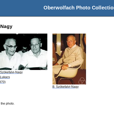
Oberwolfach Photo Collectio
i-Nagy
 Szökefalvi-Nagy
 Lukacs
970)
B. Szökefalvi-Nagy
 the photo.