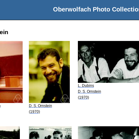
Oberwolfach Photo Collectio
ein
L. Dubins
D. S. Ornstein
(1970)
n
D. S. Ornstein
(1970)