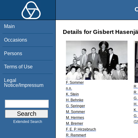
O
Main
Details for Gisbert Hasenj
Occasions
Persons
Terms of Use
Legal
F. Sommer
Notice/Impressum
R.
n.n.
R.
K. Stein
G.
H. Behnke
H.
G. Springer
K.
M. Sommer
G.
M. Hermes
(1
Extended Search
M. Bremer
F. E. P. Hirzebruch
R. Remmert